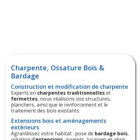
Plus besoin de multiplier les artisans. LN Couverture vous
propose une expertise unique à Rognonas regroupant les
travaux de bois (charpente/extension), de toiture
(couverture/zinguerie) et de performance énergétique
(RGE).
Charpente, Ossature Bois &
Bardage
Construction et modification de charpente
Experts en
charpentes traditionnelles
et
fermettes
, nous réalisons vos structures,
planchers, ainsi que le renforcement et le
traitement des bois existants.
Extensions bois et aménagements
extérieurs
Agrandissez votre habitat : pose de
bardage bois
,
création d’
extensions
, auvents, lucarnes et abris