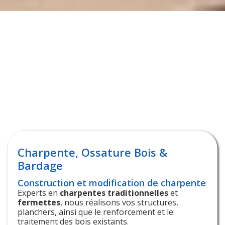
Nos domaines d'expertise à
Morières-lès-Avignon (84310) : Une
offre globale
Pour garantir la longévité et la performance de votre
maison, nous avons réuni trois métiers complémentaires : la
charpente pour la structure, la couverture pour l’étanchéité
et l’isolation pour le confort.
Charpente, Ossature Bois &
Bardage
Construction et modification de charpente
Experts en
charpentes traditionnelles
et
fermettes
, nous réalisons vos structures,
planchers, ainsi que le renforcement et le
traitement des bois existants.