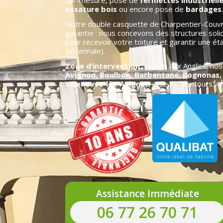
sur-mesure, pose de
fermettes industriell
ossature bois
ou encore pose de
bardages
.
Notre double casquette de Charpentier-Couvr
garantie : nous concevons des structures soli
pour recevoir votre toiture et garantir une ét
Décennale).
Zone d’intervention :
Basés aux Angles, nos 
Avignon, Boulbon, Barbentane, Rognonas,
Villeneuve-lès-Avignon
et leurs alentours.
Assistance Immédiate
06 77 26 70 71