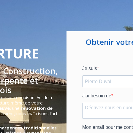
Obtenir votr
RTURE
: Construction,
rpente et
ois
te de votre maison. Au-delà
ructure même de votre
neuve
, une
rénovation de
ement, nous maîtrisons l’art
harpentes traditionnelles