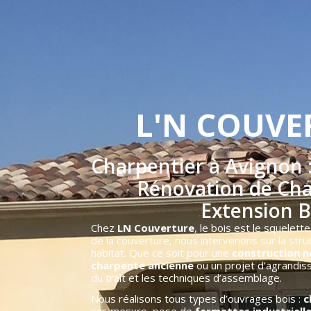
L'N COUVE
Charpentier à Avignon 
Rénovation de Cha
Extension B
Chez
LN Couverture
, le bois est le squelet
de la couverture, nous intervenons sur la st
habitat. Que ce soit pour une
construction 
charpente ancienne
ou un projet d’agrandiss
du trait et les techniques d’assemblage.
Nous réalisons tous types d’ouvrages bois :
c