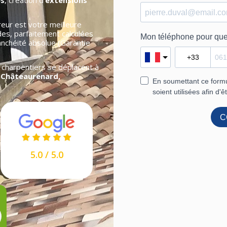
es
, création d’
extensions
eur est votre meilleure
des, parfaitement calculées
anchéité absolue (Garantie
charpentiers se déplacent à
 Châteaurenard,
5.0 / 5.0