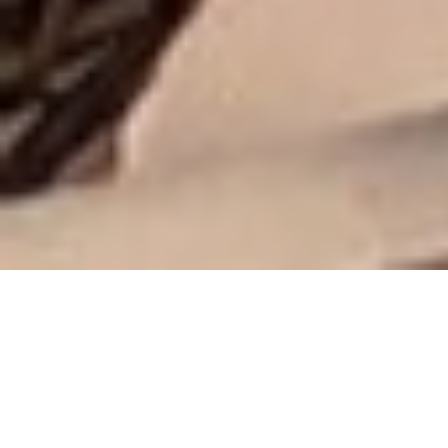
Nos domaines d'expertise à
Montfaucon : Une offre globale
Nous ne nous contentons pas de poser des tuiles.
Découvrez comment nous intervenons sur l’ensemble de
votre toiture à Montfaucon (30150), de la poutre faîtière
jusqu’aux gouttières, en passant par l’isolation thermique.